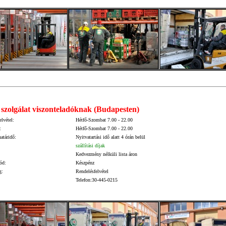
szolgálat viszonteladóknak (Budapesten)
elvétel:
Hétfő-Szombat 7.00 - 22.00
:
Hétfő
-Szombat 7.00 - 22.00
határidő:
Nyitvatartási idő alatt 4 órán belül
szállítási díjak
:
Kedvezmény nélküli lista áron
ód:
Készpénz
g:
Rendelésfelvétel
Telefon:30-445-0215