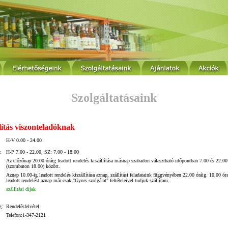
Szolgáltatásaink
lítás viszonteladóknak
H-V 0.00 - 24.00
:
H-P 7.00 - 22.00, SZ: 7.00 - 18.00
Az előzőnap 20.00 óráig leadott rendelés kiszállítása másnap
szabadon választható időpontban
7.00 és 22.00
(szombaton 18.00) között.
Aznap 10.00-ig leadott rendelés kiszállítása aznap, szállítási feladataink függvényében 22.00 óráig.
10.00 óra
leadott rendelést aznap már csak "Gyors szolgálat" feltételeivel tudjuk szállítani.
szállítási díjak
g:
Rendelésfelvétel
Telefon:1-347-2121