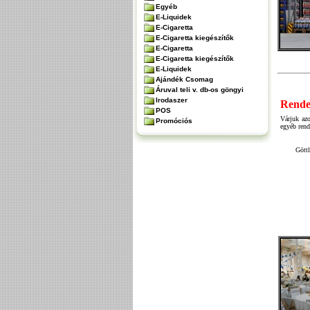
Egyéb
E-Liquidek
E-Cigaretta
E-Cigaretta kiegészítők
E-Cigaretta
E-Cigaretta kiegészítők
E-Liquidek
Ajándék Csomag
Áruval teli v. db-os göngyi
Irodaszer
Rende
POS
Várjuk azo
Promóciós
egyéb rend
Göttl