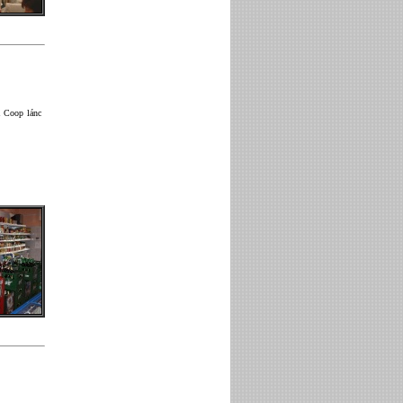
a Coop lánc