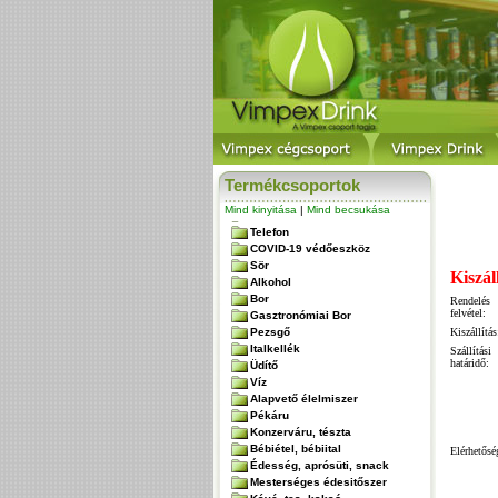
Termékcsoportok
Mind kinyitása
|
Mind becsukása
Telefon
COVID-19 védőeszköz
Sör
Kiszál
Alkohol
Bor
Rendelés
felvétel:
Gasztronómiai Bor
Pezsgő
Kiszállítás
Italkellék
Szállítási
határidő:
Üdítő
Víz
Alapvető élelmiszer
Pékáru
Konzerváru, tészta
Bébiétel, bébiital
Elérhetősé
Édesség, aprósüti, snack
Mesterséges édesitőszer