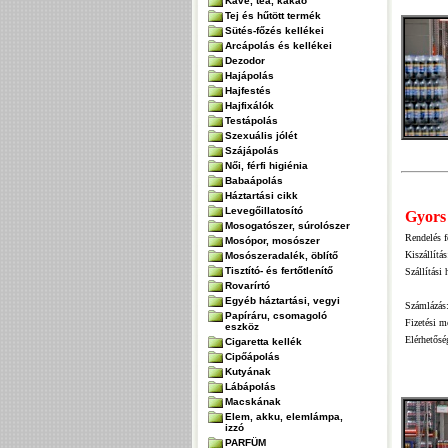
Kávé, tea, kakaó
Tej és hűtött termék
Sütés-főzés kellékei
Arcápolás és kellékei
Dezodor
Hajápolás
Hajfestés
Hajfixálók
Testápolás
Szexuális jólét
Szájápolás
Női, férfi higiénia
Babaápolás
Háztartási cikk
Levegőillatosító
Gyors 
Mosogatószer, súrolószer
Rendelés f
Mosópor, mosószer
Kiszállítás
Mosószeradalék, öblítő
Tisztító- és fertőtlenítő
Szállítási 
Rovarírtó
Egyéb háztartási, vegyi
Számlázás
Papíráru, csomagoló
Fizetési m
eszköz
Elérhetősé
Cigaretta kellék
Cipőápolás
Kutyának
Lábápolás
Macskának
Elem, akku, elemlámpa,
izzó
PARFÜM