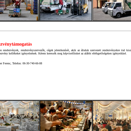
zvénytámogatás
n rendezvények, rendezvényszervezők, cégek jelentkezését, akik az általuk szervezett rendezvényekre ital kisz
ezvény kellékeket igényelnének. Kérem keressék meg képviselőinket az alábbi elérhgetőségeken igényeikkel.
er Ferenc, Telefon: 06-30-740-66-08