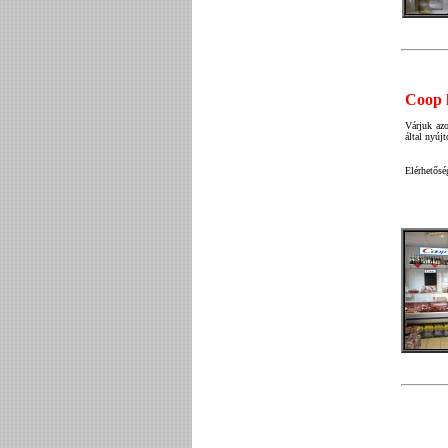
Coop l
Várjuk azo
által nyújt
Elérhetősé