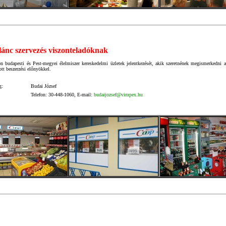
ánc szervezés viszonteladóknak
n budapesti és Pest-megyei élelmiszer kereskedelmi üzletek jelentkezését, akik szeretnének megismerkedni 
ott beszerzési előnyökkel.
g:
Budai József
Telefon: 30-448-1060, E-mail:
budaijozsef@vimpex.hu