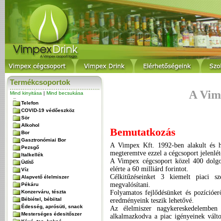
Termékcsoportok
A Vim
Mind kinyitása
|
Mind becsukása
Telefon
COVID-19 védőeszköz
Sör
Alkohol
Bemutatkozás
Bor
Gasztronómiai Bor
A Vimpex Kft. 1992-ben alakult és ho
Pezsgő
megteremtve ezzel a cégcsoport jelenlét
Italkellék
A Vimpex cégcsoport közel 400 dolgoz
Üdítő
elérte a 60 milliárd forintot.
Víz
Célkitűzéseinket 3 kiemelt piaci 
Alapvető élelmiszer
megvalósítani.
Pékáru
Konzerváru, tészta
Folyamatos fejlődésünket és pozícióer
Bébiétel, bébiital
eredményeink teszik lehetővé.
Édesség, aprósüti, snack
Az élelmiszer nagykereskedelemben
Mesterséges édesitőszer
alkalmazkodva a piac igényeinek válto