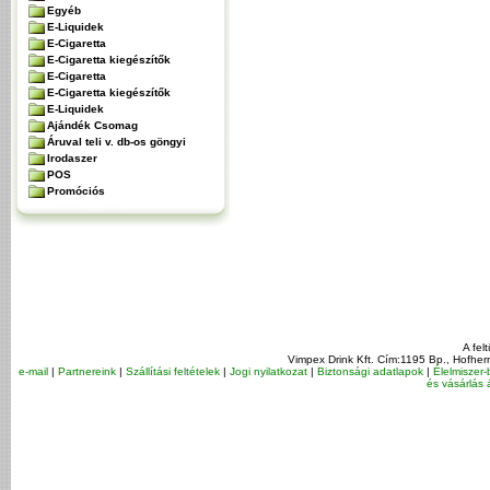
Egyéb
E-Liquidek
E-Cigaretta
E-Cigaretta kiegészítők
E-Cigaretta
E-Cigaretta kiegészítők
E-Liquidek
Ajándék Csomag
Áruval teli v. db-os göngyi
Irodaszer
POS
Promóciós
A fel
Vimpex Drink Kft. Cím:1195 Bp., Hofher
e-mail
|
Partnereink
|
Szállítási feltételek
|
Jogi nyilatkozat
|
Biztonsági adatlapok
|
Élelmiszer-
és vásárlás á