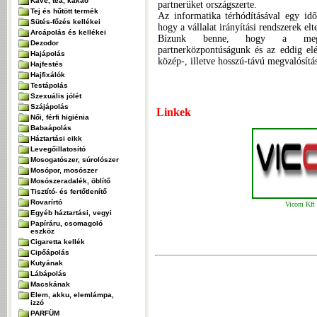
Kávé, tea, kakaó
partnerüket országszerte.
Tej és hűtött termék
Az informatika térhódításával egy idő
Sütés-főzés kellékei
hogy a vállalat irányítási rendszerek el
Arcápolás és kellékei
Bízunk benne, hogy a megalapoz
Dezodor
partnerközpontúságunk és az eddig elé
Hajápolás
közép-, illetve hosszú-távú megvalósítá
Hajfestés
Hajfixálók
Testápolás
Szexuális jólét
Szájápolás
Linkek
Női, férfi higiénia
Babaápolás
Háztartási cikk
Levegőillatosító
Mosogatószer, súrolószer
Mosópor, mosószer
Mosószeradalék, öblítő
Tisztító- és fertőtlenítő
Rovarírtó
Vicom Kft
Egyéb háztartási, vegyi
Papíráru, csomagoló
eszköz
Cigaretta kellék
Cipőápolás
Kutyának
Lábápolás
Macskának
Elem, akku, elemlámpa,
izzó
PARFÜM