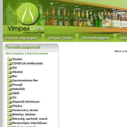
Termékcsoportok
Nincs a f
Mind kinyitása
|
Mind becsukása
Telefon
COVID-19 védőeszköz
Sör
Alkohol
Bor
Gasztronómiai Bor
Pezsgő
Italkellék
Üdítő
Víz
Alapvető élelmiszer
Pékáru
Konzerváru, tészta
Bébiétel, bébiital
Édesség, aprósüti, snack
Mesterséges édesitőszer