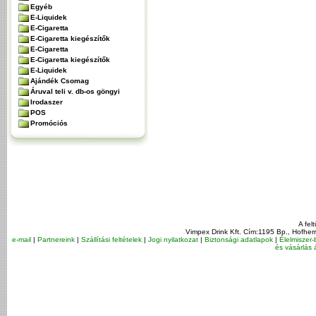
Egyéb
E-Liquidek
E-Cigaretta
E-Cigaretta kiegészítők
E-Cigaretta
E-Cigaretta kiegészítők
E-Liquidek
Ajándék Csomag
Áruval teli v. db-os göngyi
Irodaszer
POS
Promóciós
A fel
Vimpex Drink Kft. Cím:1195 Bp., Hofher
e-mail
|
Partnereink
|
Szállítási feltételek
|
Jogi nyilatkozat
|
Biztonsági adatlapok
|
Élelmiszer-
és vásárlás á