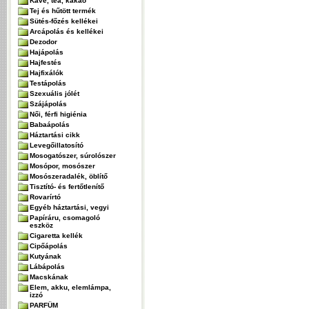
Kávé, tea, kakaó
Tej és hűtött termék
Sütés-főzés kellékei
Arcápolás és kellékei
Dezodor
Hajápolás
Hajfestés
Hajfixálók
Testápolás
Szexuális jólét
Szájápolás
Női, férfi higiénia
Babaápolás
Háztartási cikk
Levegőillatosító
Mosogatószer, súrolószer
Mosópor, mosószer
Mosószeradalék, öblítő
Tisztító- és fertőtlenítő
Rovarírtó
Egyéb háztartási, vegyi
Papíráru, csomagoló
eszköz
Cigaretta kellék
Cipőápolás
Kutyának
Lábápolás
Macskának
Elem, akku, elemlámpa,
izzó
PARFÜM