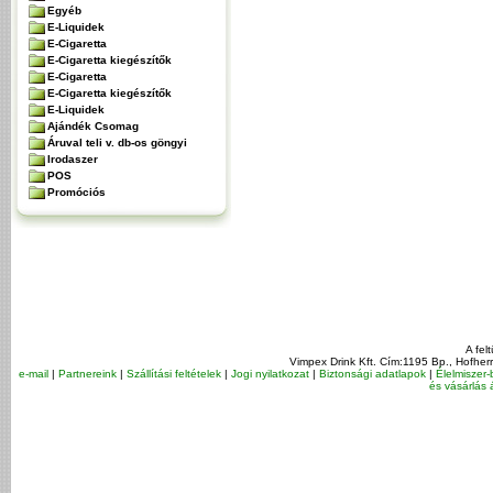
Egyéb
E-Liquidek
E-Cigaretta
E-Cigaretta kiegészítők
E-Cigaretta
E-Cigaretta kiegészítők
E-Liquidek
Ajándék Csomag
Áruval teli v. db-os göngyi
Irodaszer
POS
Promóciós
A fel
Vimpex Drink Kft. Cím:1195 Bp., Hofher
e-mail
|
Partnereink
|
Szállítási feltételek
|
Jogi nyilatkozat
|
Biztonsági adatlapok
|
Élelmiszer-
és vásárlás á