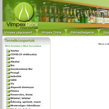
Termékcsoportok
Nincs a f
Mind kinyitása
|
Mind becsukása
Telefon
COVID-19 védőeszköz
Sör
Alkohol
Bor
Gasztronómiai Bor
Pezsgő
Italkellék
Üdítő
Víz
Alapvető élelmiszer
Pékáru
Konzerváru, tészta
Bébiétel, bébiital
Édesség, aprósüti, snack
Mesterséges édesitőszer