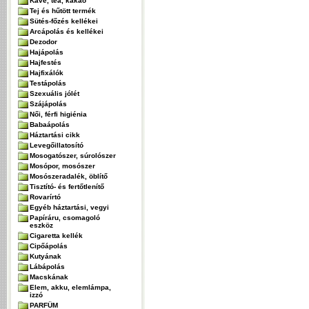
Kávé, tea, kakaó
Tej és hűtött termék
Sütés-főzés kellékei
Arcápolás és kellékei
Dezodor
Hajápolás
Hajfestés
Hajfixálók
Testápolás
Szexuális jólét
Szájápolás
Női, férfi higiénia
Babaápolás
Háztartási cikk
Levegőillatosító
Mosogatószer, súrolószer
Mosópor, mosószer
Mosószeradalék, öblítő
Tisztító- és fertőtlenítő
Rovarírtó
Egyéb háztartási, vegyi
Papíráru, csomagoló
eszköz
Cigaretta kellék
Cipőápolás
Kutyának
Lábápolás
Macskának
Elem, akku, elemlámpa,
izzó
PARFÜM