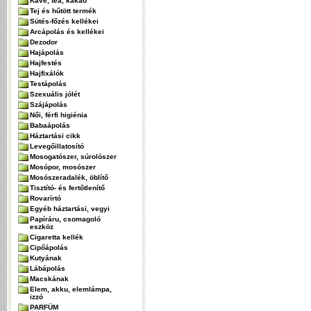
Kávé, tea, kakaó
Tej és hűtött termék
Sütés-főzés kellékei
Arcápolás és kellékei
Dezodor
Hajápolás
Hajfestés
Hajfixálók
Testápolás
Szexuális jólét
Szájápolás
Női, férfi higiénia
Babaápolás
Háztartási cikk
Levegőillatosító
Mosogatószer, súrolószer
Mosópor, mosószer
Mosószeradalék, öblítő
Tisztító- és fertőtlenítő
Rovarírtó
Egyéb háztartási, vegyi
Papíráru, csomagoló
eszköz
Cigaretta kellék
Cipőápolás
Kutyának
Lábápolás
Macskának
Elem, akku, elemlámpa,
izzó
PARFÜM