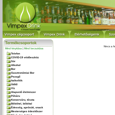
Termékcsoportok
Nincs a f
Mind kinyitása
|
Mind becsukása
Telefon
COVID-19 védőeszköz
Sör
Alkohol
Bor
Gasztronómiai Bor
Pezsgő
Italkellék
Üdítő
Víz
Alapvető élelmiszer
Pékáru
Konzerváru, tészta
Bébiétel, bébiital
Édesség, aprósüti, snack
Mesterséges édesitőszer