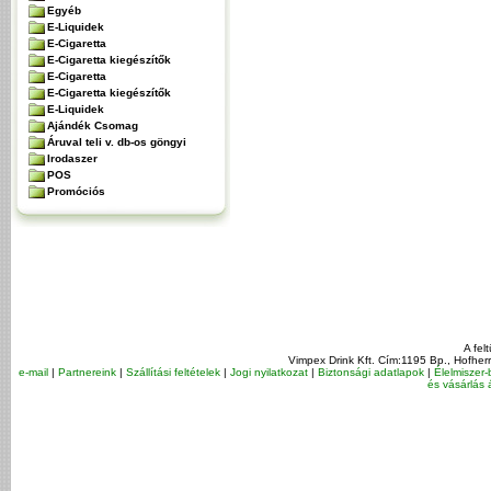
Egyéb
E-Liquidek
E-Cigaretta
E-Cigaretta kiegészítők
E-Cigaretta
E-Cigaretta kiegészítők
E-Liquidek
Ajándék Csomag
Áruval teli v. db-os göngyi
Irodaszer
POS
Promóciós
A fel
Vimpex Drink Kft. Cím:1195 Bp., Hofher
e-mail
|
Partnereink
|
Szállítási feltételek
|
Jogi nyilatkozat
|
Biztonsági adatlapok
|
Élelmiszer-
és vásárlás á