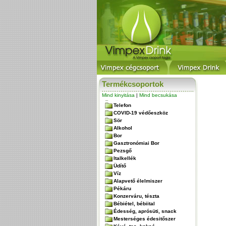
Termékcsoportok
Mind kinyitása
|
Mind becsukása
Telefon
COVID-19 védőeszköz
Sör
Alkohol
Bor
Gasztronómiai Bor
Pezsgő
Italkellék
Üdítő
Víz
Alapvető élelmiszer
Pékáru
Konzerváru, tészta
Bébiétel, bébiital
Édesség, aprósüti, snack
Mesterséges édesitőszer