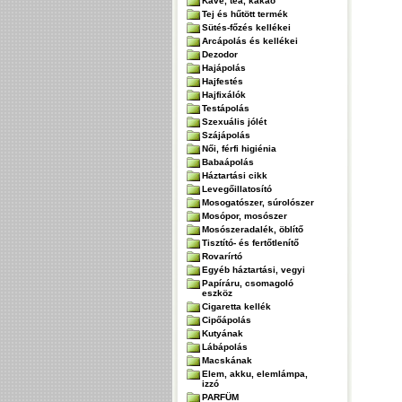
Kávé, tea, kakaó
Tej és hűtött termék
Sütés-főzés kellékei
Arcápolás és kellékei
Dezodor
Hajápolás
Hajfestés
Hajfixálók
Testápolás
Szexuális jólét
Szájápolás
Női, férfi higiénia
Babaápolás
Háztartási cikk
Levegőillatosító
Mosogatószer, súrolószer
Mosópor, mosószer
Mosószeradalék, öblítő
Tisztító- és fertőtlenítő
Rovarírtó
Egyéb háztartási, vegyi
Papíráru, csomagoló
eszköz
Cigaretta kellék
Cipőápolás
Kutyának
Lábápolás
Macskának
Elem, akku, elemlámpa,
izzó
PARFÜM