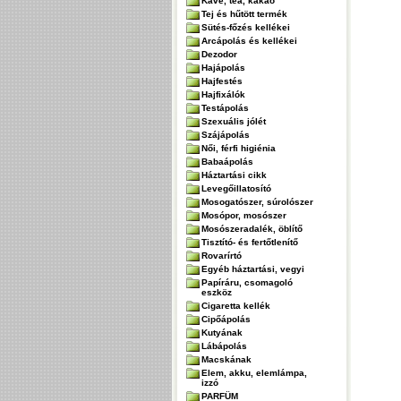
Kávé, tea, kakaó
Tej és hűtött termék
Sütés-főzés kellékei
Arcápolás és kellékei
Dezodor
Hajápolás
Hajfestés
Hajfixálók
Testápolás
Szexuális jólét
Szájápolás
Női, férfi higiénia
Babaápolás
Háztartási cikk
Levegőillatosító
Mosogatószer, súrolószer
Mosópor, mosószer
Mosószeradalék, öblítő
Tisztító- és fertőtlenítő
Rovarírtó
Egyéb háztartási, vegyi
Papíráru, csomagoló
eszköz
Cigaretta kellék
Cipőápolás
Kutyának
Lábápolás
Macskának
Elem, akku, elemlámpa,
izzó
PARFÜM