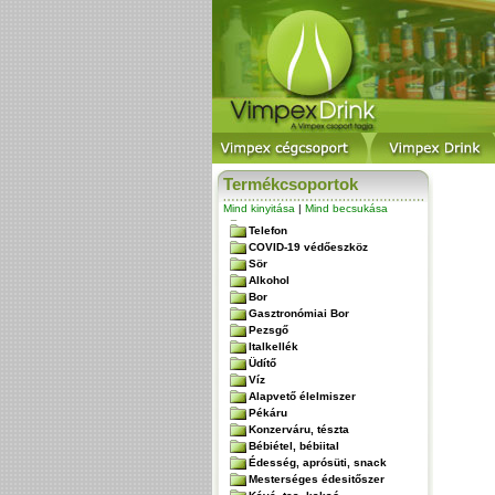
Termékcsoportok
Mind kinyitása
|
Mind becsukása
Telefon
COVID-19 védőeszköz
Sör
Alkohol
Bor
Gasztronómiai Bor
Pezsgő
Italkellék
Üdítő
Víz
Alapvető élelmiszer
Pékáru
Konzerváru, tészta
Bébiétel, bébiital
Édesség, aprósüti, snack
Mesterséges édesitőszer