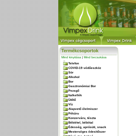
Termékcsoportok
Mind kinyitása
|
Mind becsukása
Telefon
COVID-19 védőeszköz
Sör
Alkohol
Bor
Gasztronómiai Bor
Pezsgő
Italkellék
Üdítő
Víz
Alapvető élelmiszer
Pékáru
Konzerváru, tészta
Bébiétel, bébiital
Édesség, aprósüti, snack
Mesterséges édesitőszer