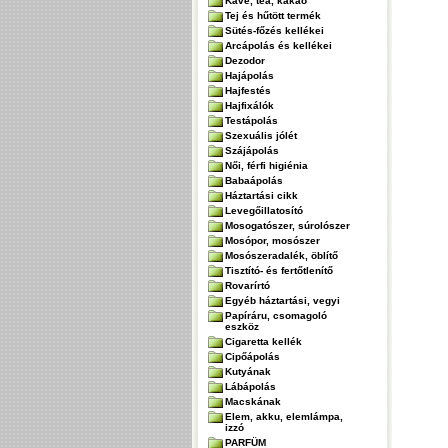
Kávé, tea, kakaó
Tej és hűtött termék
Sütés-főzés kellékei
Arcápolás és kellékei
Dezodor
Hajápolás
Hajfestés
Hajfixálók
Testápolás
Szexuális jólét
Szájápolás
Női, férfi higiénia
Babaápolás
Háztartási cikk
Levegőillatosító
Mosogatószer, súrolószer
Mosópor, mosószer
Mosószeradalék, öblítő
Tisztító- és fertőtlenítő
Rovarírtó
Egyéb háztartási, vegyi
Papíráru, csomagoló
eszköz
Cigaretta kellék
Cipőápolás
Kutyának
Lábápolás
Macskának
Elem, akku, elemlámpa,
izzó
PARFÜM