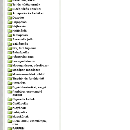
Kávé, tea, kakaó
Tej és hűtött termék
Sütés-főzés kellékei
Arcápolás és kellékei
Dezodor
Hajápolás
Hajfestés
Hajfixálók
Testápolás
Szexuális jólét
Szájápolás
Női, férfi higiénia
Babaápolás
Háztartási cikk
Levegőillatosító
Mosogatószer, súrolószer
Mosópor, mosószer
Mosószeradalék, öblítő
Tisztító- és fertőtlenítő
Rovarírtó
Egyéb háztartási, vegyi
Papíráru, csomagoló
eszköz
Cigaretta kellék
Cipőápolás
Kutyának
Lábápolás
Macskának
Elem, akku, elemlámpa,
izzó
PARFÜM