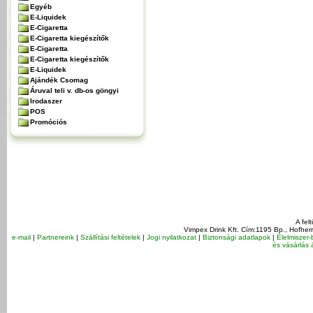
Egyéb
E-Liquidek
E-Cigaretta
E-Cigaretta kiegészítők
E-Cigaretta
E-Cigaretta kiegészítők
E-Liquidek
Ajándék Csomag
Áruval teli v. db-os göngyi
Irodaszer
POS
Promóciós
A fel
Vimpex Drink Kft. Cím:1195 Bp., Hofher
e-mail
|
Partnereink
|
Szállítási feltételek
|
Jogi nyilatkozat
|
Biztonsági adatlapok
|
Élelmiszer-
és vásárlás á