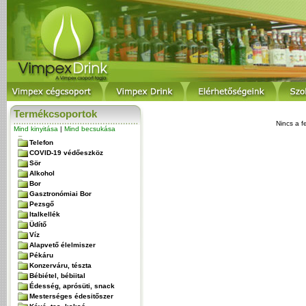
Termékcsoportok
Nincs a f
Mind kinyitása
|
Mind becsukása
Telefon
COVID-19 védőeszköz
Sör
Alkohol
Bor
Gasztronómiai Bor
Pezsgő
Italkellék
Üdítő
Víz
Alapvető élelmiszer
Pékáru
Konzerváru, tészta
Bébiétel, bébiital
Édesség, aprósüti, snack
Mesterséges édesitőszer