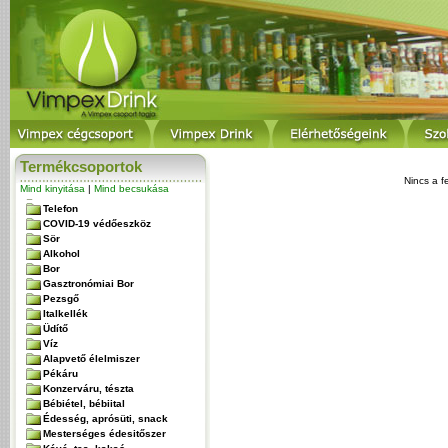
Termékcsoportok
Nincs a f
Mind kinyitása
|
Mind becsukása
Telefon
COVID-19 védőeszköz
Sör
Alkohol
Bor
Gasztronómiai Bor
Pezsgő
Italkellék
Üdítő
Víz
Alapvető élelmiszer
Pékáru
Konzerváru, tészta
Bébiétel, bébiital
Édesség, aprósüti, snack
Mesterséges édesitőszer