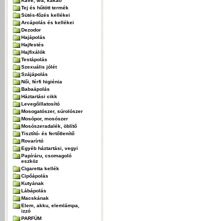
Kávé, tea, kakaó
Tej és hűtött termék
Sütés-főzés kellékei
Arcápolás és kellékei
Dezodor
Hajápolás
Hajfestés
Hajfixálók
Testápolás
Szexuális jólét
Szájápolás
Női, férfi higiénia
Babaápolás
Háztartási cikk
Levegőillatosító
Mosogatószer, súrolószer
Mosópor, mosószer
Mosószeradalék, öblítő
Tisztító- és fertőtlenítő
Rovarírtó
Egyéb háztartási, vegyi
Papíráru, csomagoló
eszköz
Cigaretta kellék
Cipőápolás
Kutyának
Lábápolás
Macskának
Elem, akku, elemlámpa,
izzó
PARFÜM