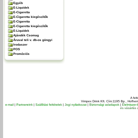
Egyéb
E-Liquidek
E-Cigaretta
E-Cigaretta kiegészítők
E-Cigaretta
E-Cigaretta kiegészítők
E-Liquidek
Ajándék Csomag
Áruval teli v. db-os göngyi
Irodaszer
POS
Promóciós
A fel
Vimpex Drink Kft. Cím:1195 Bp., Hofher
e-mail
|
Partnereink
|
Szállítási feltételek
|
Jogi nyilatkozat
|
Biztonsági adatlapok
|
Élelmiszer-
és vásárlás á