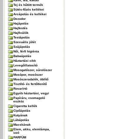
Kávé, tea, kakaó
Tej és hűtött termék
Sütés-főzés kellékei
Arcápolás és kellékei
Dezodor
Hajápolás
Hajfestés
Hajfixálók
Testápolás
Szexuális jólét
Szájápolás
Női, férfi higiénia
Babaápolás
Háztartási cikk
Levegőillatosító
Mosogatószer, súrolószer
Mosópor, mosószer
Mosószeradalék, öblítő
Tisztító- és fertőtlenítő
Rovarírtó
Egyéb háztartási, vegyi
Papíráru, csomagoló
eszköz
Cigaretta kellék
Cipőápolás
Kutyának
Lábápolás
Macskának
Elem, akku, elemlámpa,
izzó
PARFÜM