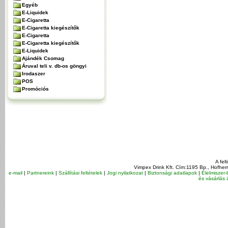
Egyéb
E-Liquidek
E-Cigaretta
E-Cigaretta kiegészítők
E-Cigaretta
E-Cigaretta kiegészítők
E-Liquidek
Ajándék Csomag
Áruval teli v. db-os göngyi
Irodaszer
POS
Promóciós
A fel
Vimpex Drink Kft. Cím:1195 Bp., Hofher
e-mail
|
Partnereink
|
Szállítási feltételek
|
Jogi nyilatkozat
|
Biztonsági adatlapok
|
Élelmiszer-
és vásárlás á