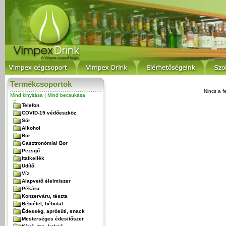
Termékcsoportok
Nincs a f
Mind kinyitása
|
Mind becsukása
Telefon
COVID-19 védőeszköz
Sör
Alkohol
Bor
Gasztronómiai Bor
Pezsgő
Italkellék
Üdítő
Víz
Alapvető élelmiszer
Pékáru
Konzerváru, tészta
Bébiétel, bébiital
Édesség, aprósüti, snack
Mesterséges édesitőszer