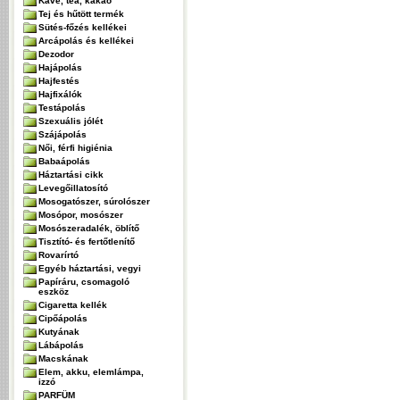
Kávé, tea, kakaó
Tej és hűtött termék
Sütés-főzés kellékei
Arcápolás és kellékei
Dezodor
Hajápolás
Hajfestés
Hajfixálók
Testápolás
Szexuális jólét
Szájápolás
Női, férfi higiénia
Babaápolás
Háztartási cikk
Levegőillatosító
Mosogatószer, súrolószer
Mosópor, mosószer
Mosószeradalék, öblítő
Tisztító- és fertőtlenítő
Rovarírtó
Egyéb háztartási, vegyi
Papíráru, csomagoló
eszköz
Cigaretta kellék
Cipőápolás
Kutyának
Lábápolás
Macskának
Elem, akku, elemlámpa,
izzó
PARFÜM