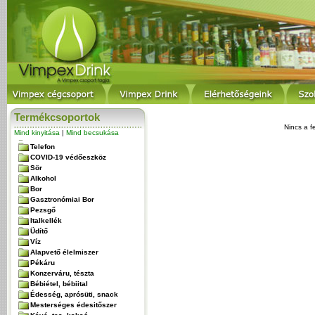
Termékcsoportok
Nincs a f
Mind kinyitása
|
Mind becsukása
Telefon
COVID-19 védőeszköz
Sör
Alkohol
Bor
Gasztronómiai Bor
Pezsgő
Italkellék
Üdítő
Víz
Alapvető élelmiszer
Pékáru
Konzerváru, tészta
Bébiétel, bébiital
Édesség, aprósüti, snack
Mesterséges édesitőszer