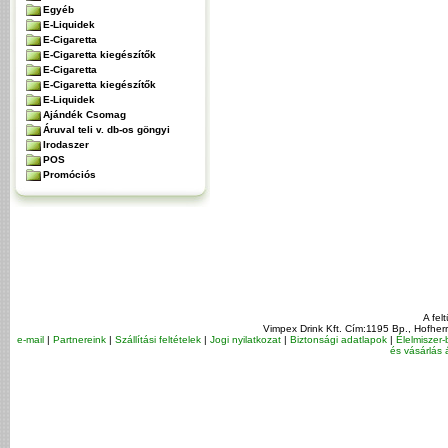
Egyéb
E-Liquidek
E-Cigaretta
E-Cigaretta kiegészítők
E-Cigaretta
E-Cigaretta kiegészítők
E-Liquidek
Ajándék Csomag
Áruval teli v. db-os göngyi
Irodaszer
POS
Promóciós
A fel
Vimpex Drink Kft. Cím:1195 Bp., Hofher
e-mail
|
Partnereink
|
Szállítási feltételek
|
Jogi nyilatkozat
|
Biztonsági adatlapok
|
Élelmiszer-
és vásárlás á