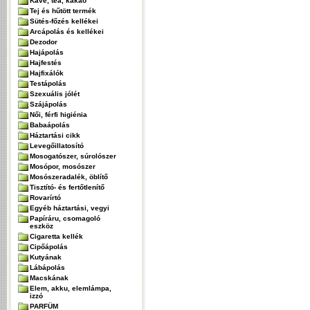
Kávé, tea, kakaó
Tej és hűtött termék
Sütés-főzés kellékei
Arcápolás és kellékei
Dezodor
Hajápolás
Hajfestés
Hajfixálók
Testápolás
Szexuális jólét
Szájápolás
Női, férfi higiénia
Babaápolás
Háztartási cikk
Levegőillatosító
Mosogatószer, súrolószer
Mosópor, mosószer
Mosószeradalék, öblítő
Tisztító- és fertőtlenítő
Rovarírtó
Egyéb háztartási, vegyi
Papíráru, csomagoló
eszköz
Cigaretta kellék
Cipőápolás
Kutyának
Lábápolás
Macskának
Elem, akku, elemlámpa,
izzó
PARFÜM