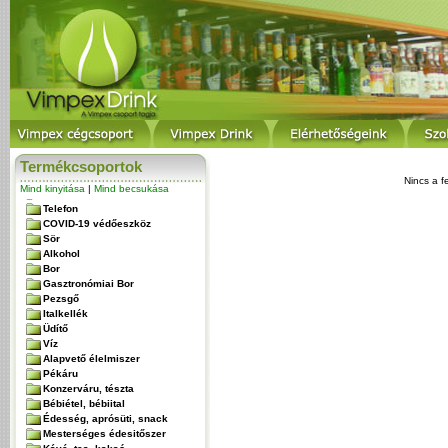
Termékcsoportok
Nincs a f
Mind kinyitása
|
Mind becsukása
Telefon
COVID-19 védőeszköz
Sör
Alkohol
Bor
Gasztronómiai Bor
Pezsgő
Italkellék
Üdítő
Víz
Alapvető élelmiszer
Pékáru
Konzerváru, tészta
Bébiétel, bébiital
Édesség, aprósüti, snack
Mesterséges édesitőszer