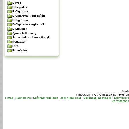
Egyéb
E-Liquidek
E-Cigaretta
E-Cigaretta kiegészítők
E-Cigaretta
E-Cigaretta kiegészítők
E-Liquidek
Ajándék Csomag
Áruval teli v. db-os göngyi
Irodaszer
POS
Promóciós
A fel
Vimpex Drink Kft. Cím:1195 Bp., Hofher
e-mail
|
Partnereink
|
Szállítási feltételek
|
Jogi nyilatkozat
|
Biztonsági adatlapok
|
Élelmiszer-
és vásárlás á