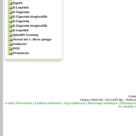
Egyéb
E-Liquidek
E-Cigaretta
E-Cigaretta kiegészítők
E-Cigaretta
E-Cigaretta kiegészítők
E-Liquidek
Ajándék Csomag
Áruval teli v. db-os göngyi
Irodaszer
POS
Promóciós
A fel
Vimpex Drink Kft. Cím:1195 Bp., Hofher
e-mail
|
Partnereink
|
Szállítási feltételek
|
Jogi nyilatkozat
|
Biztonsági adatlapok
|
Élelmiszer-
és vásárlás á