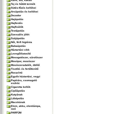
Kávé, tea, kakaó
Tej és hűtött termék
Sütés-főzés kellékei
Arcápolás és kellékei
Dezodor
Hajápolás
Hajfestés
Hajfixálók
Testápolás
Szexuális jólét
Szájápolás
Női, férfi higiénia
Babaápolás
Háztartási cikk
Levegőillatosító
Mosogatószer, súrolószer
Mosópor, mosószer
Mosószeradalék, öblítő
Tisztító- és fertőtlenítő
Rovarírtó
Egyéb háztartási, vegyi
Papíráru, csomagoló
eszköz
Cigaretta kellék
Cipőápolás
Kutyának
Lábápolás
Macskának
Elem, akku, elemlámpa,
izzó
PARFÜM