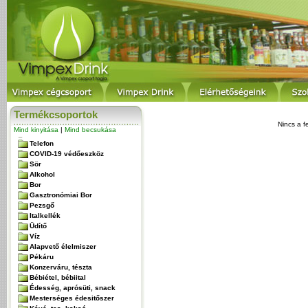
Termékcsoportok
Nincs a f
Mind kinyitása
|
Mind becsukása
Telefon
COVID-19 védőeszköz
Sör
Alkohol
Bor
Gasztronómiai Bor
Pezsgő
Italkellék
Üdítő
Víz
Alapvető élelmiszer
Pékáru
Konzerváru, tészta
Bébiétel, bébiital
Édesség, aprósüti, snack
Mesterséges édesitőszer