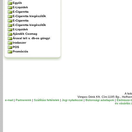
Egyéb
E-Liquidek
E-Cigaretta
E-Cigaretta kiegészítők
E-Cigaretta
E-Cigaretta kiegészítők
E-Liquidek
Ajándék Csomag
Áruval teli v. db-os göngyi
Irodaszer
POS
Promóciós
A fel
Vimpex Drink Kft. Cím:1195 Bp., Hofher
e-mail
|
Partnereink
|
Szállítási feltételek
|
Jogi nyilatkozat
|
Biztonsági adatlapok
|
Élelmiszer-
és vásárlás á