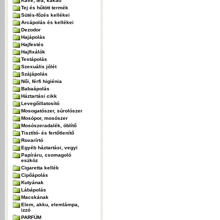
Kávé, tea, kakaó
Tej és hűtött termék
Sütés-főzés kellékei
Arcápolás és kellékei
Dezodor
Hajápolás
Hajfestés
Hajfixálók
Testápolás
Szexuális jólét
Szájápolás
Női, férfi higiénia
Babaápolás
Háztartási cikk
Levegőillatosító
Mosogatószer, súrolószer
Mosópor, mosószer
Mosószeradalék, öblítő
Tisztító- és fertőtlenítő
Rovarírtó
Egyéb háztartási, vegyi
Papíráru, csomagoló
eszköz
Cigaretta kellék
Cipőápolás
Kutyának
Lábápolás
Macskának
Elem, akku, elemlámpa,
izzó
PARFÜM