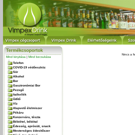
Termékcsoportok
Nincs a f
Mind kinyitása
|
Mind becsukása
Telefon
COVID-19 védőeszköz
Sör
Alkohol
Bor
Gasztronómiai Bor
Pezsgő
Italkellék
Üdítő
Víz
Alapvető élelmiszer
Pékáru
Konzerváru, tészta
Bébiétel, bébiital
Édesség, aprósüti, snack
Mesterséges édesitőszer