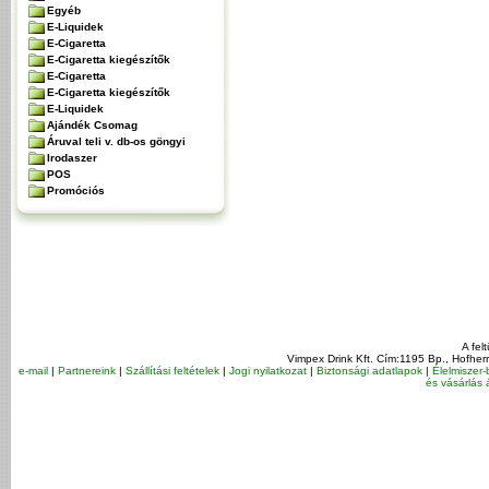
Egyéb
E-Liquidek
E-Cigaretta
E-Cigaretta kiegészítők
E-Cigaretta
E-Cigaretta kiegészítők
E-Liquidek
Ajándék Csomag
Áruval teli v. db-os göngyi
Irodaszer
POS
Promóciós
A fel
Vimpex Drink Kft. Cím:1195 Bp., Hofher
e-mail
|
Partnereink
|
Szállítási feltételek
|
Jogi nyilatkozat
|
Biztonsági adatlapok
|
Élelmiszer-
és vásárlás á