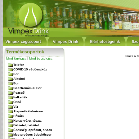
Termékcsoportok
Nincs a f
Mind kinyitása
|
Mind becsukása
Telefon
COVID-19 védőeszköz
Sör
Alkohol
Bor
Gasztronómiai Bor
Pezsgő
Italkellék
Üdítő
Víz
Alapvető élelmiszer
Pékáru
Konzerváru, tészta
Bébiétel, bébiital
Édesség, aprósüti, snack
Mesterséges édesitőszer