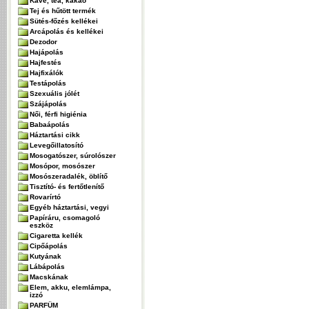
Kávé, tea, kakaó
Tej és hűtött termék
Sütés-főzés kellékei
Arcápolás és kellékei
Dezodor
Hajápolás
Hajfestés
Hajfixálók
Testápolás
Szexuális jólét
Szájápolás
Női, férfi higiénia
Babaápolás
Háztartási cikk
Levegőillatosító
Mosogatószer, súrolószer
Mosópor, mosószer
Mosószeradalék, öblítő
Tisztító- és fertőtlenítő
Rovarírtó
Egyéb háztartási, vegyi
Papíráru, csomagoló
eszköz
Cigaretta kellék
Cipőápolás
Kutyának
Lábápolás
Macskának
Elem, akku, elemlámpa,
izzó
PARFÜM