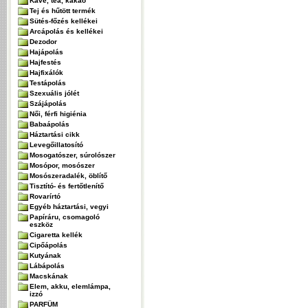
Kávé, tea, kakaó
Tej és hűtött termék
Sütés-főzés kellékei
Arcápolás és kellékei
Dezodor
Hajápolás
Hajfestés
Hajfixálók
Testápolás
Szexuális jólét
Szájápolás
Női, férfi higiénia
Babaápolás
Háztartási cikk
Levegőillatosító
Mosogatószer, súrolószer
Mosópor, mosószer
Mosószeradalék, öblítő
Tisztító- és fertőtlenítő
Rovarírtó
Egyéb háztartási, vegyi
Papíráru, csomagoló
eszköz
Cigaretta kellék
Cipőápolás
Kutyának
Lábápolás
Macskának
Elem, akku, elemlámpa,
izzó
PARFÜM