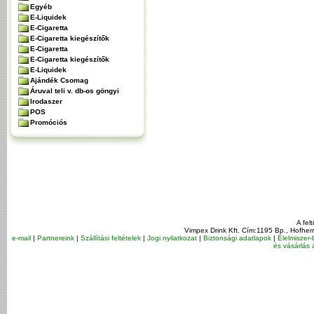
Egyéb
E-Liquidek
E-Cigaretta
E-Cigaretta kiegészítők
E-Cigaretta
E-Cigaretta kiegészítők
E-Liquidek
Ajándék Csomag
Áruval teli v. db-os göngyi
Irodaszer
POS
Promóciós
A fel
Vimpex Drink Kft. Cím:1195 Bp., Hofher
e-mail
|
Partnereink
|
Szállítási feltételek
|
Jogi nyilatkozat
|
Biztonsági adatlapok
|
Élelmiszer-
és vásárlás á