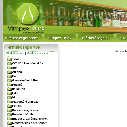
Termékcsoportok
Nincs a f
Mind kinyitása
|
Mind becsukása
Telefon
COVID-19 védőeszköz
Sör
Alkohol
Bor
Gasztronómiai Bor
Pezsgő
Italkellék
Üdítő
Víz
Alapvető élelmiszer
Pékáru
Konzerváru, tészta
Bébiétel, bébiital
Édesség, aprósüti, snack
Mesterséges édesitőszer