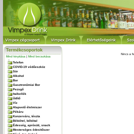
Termékcsoportok
Nincs a f
Mind kinyitása
|
Mind becsukása
Telefon
COVID-19 védőeszköz
Sör
Alkohol
Bor
Gasztronómiai Bor
Pezsgő
Italkellék
Üdítő
Víz
Alapvető élelmiszer
Pékáru
Konzerváru, tészta
Bébiétel, bébiital
Édesség, aprósüti, snack
Mesterséges édesitőszer