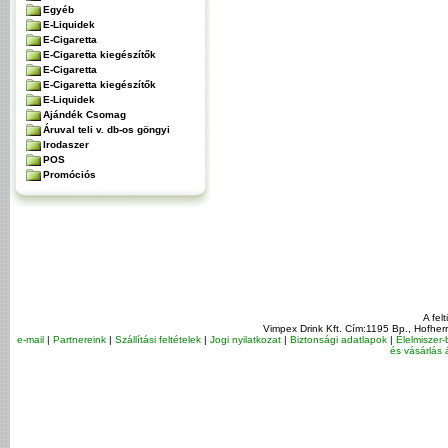
Egyéb
E-Liquidek
E-Cigaretta
E-Cigaretta kiegészítők
E-Cigaretta
E-Cigaretta kiegészítők
E-Liquidek
Ajándék Csomag
Áruval teli v. db-os göngyi
Irodaszer
POS
Promóciós
A fel
Vimpex Drink Kft. Cím:1195 Bp., Hofher
e-mail
|
Partnereink
|
Szállítási feltételek
|
Jogi nyilatkozat
|
Biztonsági adatlapok
|
Élelmiszer-
és vásárlás á