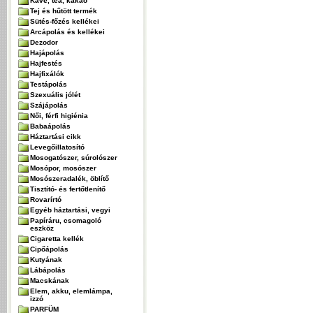
Kávé, tea, kakaó
Tej és hűtött termék
Sütés-főzés kellékei
Arcápolás és kellékei
Dezodor
Hajápolás
Hajfestés
Hajfixálók
Testápolás
Szexuális jólét
Szájápolás
Női, férfi higiénia
Babaápolás
Háztartási cikk
Levegőillatosító
Mosogatószer, súrolószer
Mosópor, mosószer
Mosószeradalék, öblítő
Tisztító- és fertőtlenítő
Rovarírtó
Egyéb háztartási, vegyi
Papíráru, csomagoló
eszköz
Cigaretta kellék
Cipőápolás
Kutyának
Lábápolás
Macskának
Elem, akku, elemlámpa,
izzó
PARFÜM