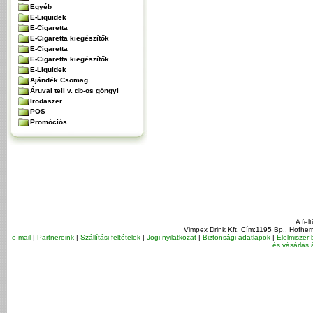
Egyéb
E-Liquidek
E-Cigaretta
E-Cigaretta kiegészítők
E-Cigaretta
E-Cigaretta kiegészítők
E-Liquidek
Ajándék Csomag
Áruval teli v. db-os göngyi
Irodaszer
POS
Promóciós
A fel
Vimpex Drink Kft. Cím:1195 Bp., Hofher
e-mail
|
Partnereink
|
Szállítási feltételek
|
Jogi nyilatkozat
|
Biztonsági adatlapok
|
Élelmiszer-
és vásárlás á