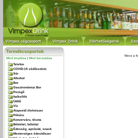
Termékcsoportok
Nincs a f
Mind kinyitása
|
Mind becsukása
Telefon
COVID-19 védőeszköz
Sör
Alkohol
Bor
Gasztronómiai Bor
Pezsgő
Italkellék
Üdítő
Víz
Alapvető élelmiszer
Pékáru
Konzerváru, tészta
Bébiétel, bébiital
Édesség, aprósüti, snack
Mesterséges édesitőszer