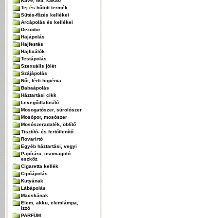
Kávé, tea, kakaó
Tej és hűtött termék
Sütés-főzés kellékei
Arcápolás és kellékei
Dezodor
Hajápolás
Hajfestés
Hajfixálók
Testápolás
Szexuális jólét
Szájápolás
Női, férfi higiénia
Babaápolás
Háztartási cikk
Levegőillatosító
Mosogatószer, súrolószer
Mosópor, mosószer
Mosószeradalék, öblítő
Tisztító- és fertőtlenítő
Rovarírtó
Egyéb háztartási, vegyi
Papíráru, csomagoló
eszköz
Cigaretta kellék
Cipőápolás
Kutyának
Lábápolás
Macskának
Elem, akku, elemlámpa,
izzó
PARFÜM