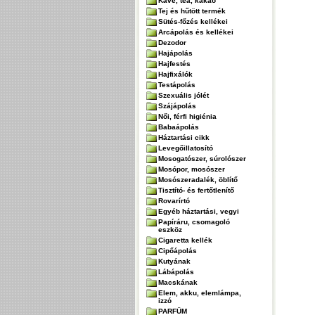
Kávé, tea, kakaó
Tej és hűtött termék
Sütés-főzés kellékei
Arcápolás és kellékei
Dezodor
Hajápolás
Hajfestés
Hajfixálók
Testápolás
Szexuális jólét
Szájápolás
Női, férfi higiénia
Babaápolás
Háztartási cikk
Levegőillatosító
Mosogatószer, súrolószer
Mosópor, mosószer
Mosószeradalék, öblítő
Tisztító- és fertőtlenítő
Rovarírtó
Egyéb háztartási, vegyi
Papíráru, csomagoló
eszköz
Cigaretta kellék
Cipőápolás
Kutyának
Lábápolás
Macskának
Elem, akku, elemlámpa,
izzó
PARFÜM