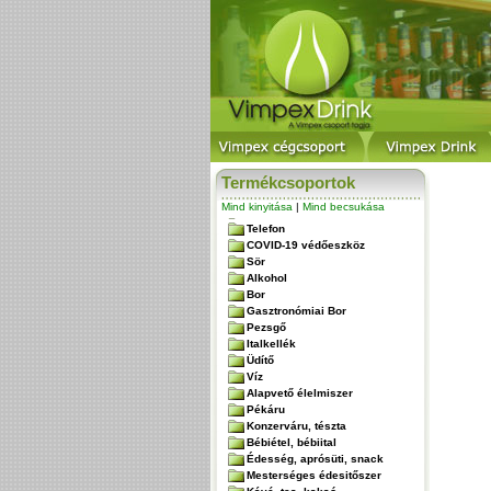
Termékcsoportok
Mind kinyitása
|
Mind becsukása
Telefon
COVID-19 védőeszköz
Sör
Alkohol
Bor
Gasztronómiai Bor
Pezsgő
Italkellék
Üdítő
Víz
Alapvető élelmiszer
Pékáru
Konzerváru, tészta
Bébiétel, bébiital
Édesség, aprósüti, snack
Mesterséges édesitőszer