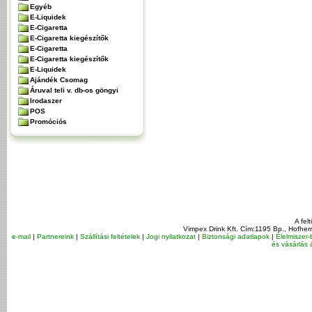
Egyéb
E-Liquidek
E-Cigaretta
E-Cigaretta kiegészítők
E-Cigaretta
E-Cigaretta kiegészítők
E-Liquidek
Ajándék Csomag
Áruval teli v. db-os göngyi
Irodaszer
POS
Promóciós
A fel
Vimpex Drink Kft. Cím:1195 Bp., Hofher
e-mail
|
Partnereink
|
Szállítási feltételek
|
Jogi nyilatkozat
|
Biztonsági adatlapok
|
Élelmiszer-
és vásárlás á