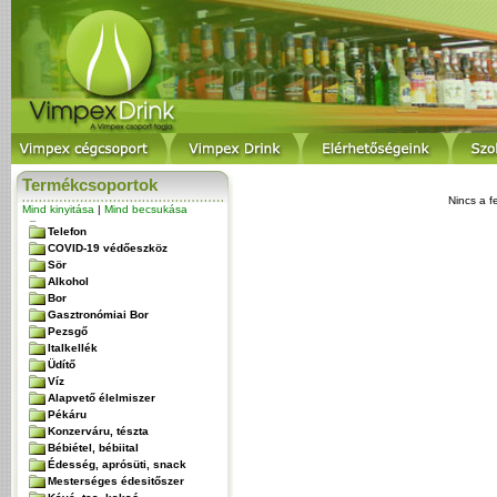
Termékcsoportok
Nincs a f
Mind kinyitása
|
Mind becsukása
Telefon
COVID-19 védőeszköz
Sör
Alkohol
Bor
Gasztronómiai Bor
Pezsgő
Italkellék
Üdítő
Víz
Alapvető élelmiszer
Pékáru
Konzerváru, tészta
Bébiétel, bébiital
Édesség, aprósüti, snack
Mesterséges édesitőszer