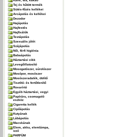
Kávé, tea, kakaó
Tej és hűtött termék
Sütés-főzés kellékei
Arcápolás és kellékei
Dezodor
Hajápolás
Hajfestés
Hajfixálók
Testápolás
Szexuális jólét
Szájápolás
Női, férfi higiénia
Babaápolás
Háztartási cikk
Levegőillatosító
Mosogatószer, súrolószer
Mosópor, mosószer
Mosószeradalék, öblítő
Tisztító- és fertőtlenítő
Rovarírtó
Egyéb háztartási, vegyi
Papíráru, csomagoló
eszköz
Cigaretta kellék
Cipőápolás
Kutyának
Lábápolás
Macskának
Elem, akku, elemlámpa,
izzó
PARFÜM