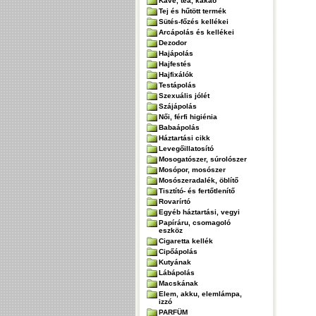
Kávé, tea, kakaó
Tej és hűtött termék
Sütés-főzés kellékei
Arcápolás és kellékei
Dezodor
Hajápolás
Hajfestés
Hajfixálók
Testápolás
Szexuális jólét
Szájápolás
Női, férfi higiénia
Babaápolás
Háztartási cikk
Levegőillatosító
Mosogatószer, súrolószer
Mosópor, mosószer
Mosószeradalék, öblítő
Tisztító- és fertőtlenítő
Rovarírtó
Egyéb háztartási, vegyi
Papíráru, csomagoló
eszköz
Cigaretta kellék
Cipőápolás
Kutyának
Lábápolás
Macskának
Elem, akku, elemlámpa,
izzó
PARFÜM