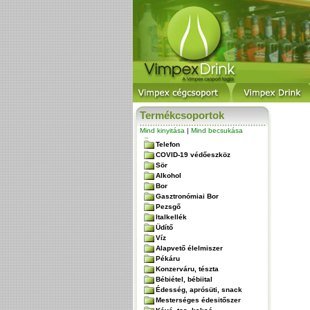
Termékcsoportok
Mind kinyitása
|
Mind becsukása
Telefon
COVID-19 védőeszköz
Sör
Alkohol
Bor
Gasztronómiai Bor
Pezsgő
Italkellék
Üdítő
Víz
Alapvető élelmiszer
Pékáru
Konzerváru, tészta
Bébiétel, bébiital
Édesség, aprósüti, snack
Mesterséges édesitőszer