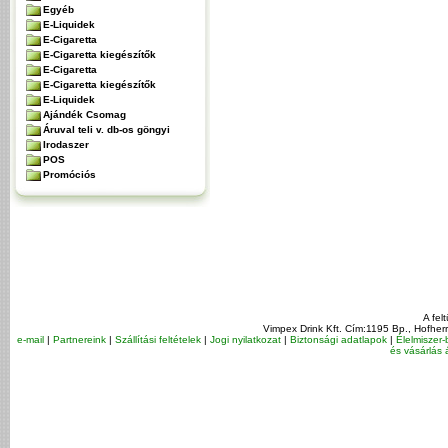
Egyéb
E-Liquidek
E-Cigaretta
E-Cigaretta kiegészítők
E-Cigaretta
E-Cigaretta kiegészítők
E-Liquidek
Ajándék Csomag
Áruval teli v. db-os göngyi
Irodaszer
POS
Promóciós
A fel
Vimpex Drink Kft. Cím:1195 Bp., Hofher
e-mail
|
Partnereink
|
Szállítási feltételek
|
Jogi nyilatkozat
|
Biztonsági adatlapok
|
Élelmiszer-
és vásárlás á