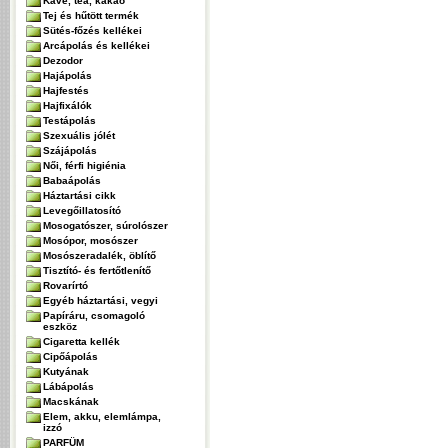
Kávé, tea, kakaó
Tej és hűtött termék
Sütés-főzés kellékei
Arcápolás és kellékei
Dezodor
Hajápolás
Hajfestés
Hajfixálók
Testápolás
Szexuális jólét
Szájápolás
Női, férfi higiénia
Babaápolás
Háztartási cikk
Levegőillatosító
Mosogatószer, súrolószer
Mosópor, mosószer
Mosószeradalék, öblítő
Tisztító- és fertőtlenítő
Rovarírtó
Egyéb háztartási, vegyi
Papíráru, csomagoló
eszköz
Cigaretta kellék
Cipőápolás
Kutyának
Lábápolás
Macskának
Elem, akku, elemlámpa,
izzó
PARFÜM