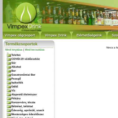
Termékcsoportok
Nincs a f
Mind kinyitása
|
Mind becsukása
Telefon
COVID-19 védőeszköz
Sör
Alkohol
Bor
Gasztronómiai Bor
Pezsgő
Italkellék
Üdítő
Víz
Alapvető élelmiszer
Pékáru
Konzerváru, tészta
Bébiétel, bébiital
Édesség, aprósüti, snack
Mesterséges édesitőszer