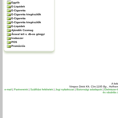
Egyéb
E-Liquidek
E-Cigaretta
E-Cigaretta kiegészítők
E-Cigaretta
E-Cigaretta kiegészítők
E-Liquidek
Ajándék Csomag
Áruval teli v. db-os göngyi
Irodaszer
POS
Promóciós
A fel
Vimpex Drink Kft. Cím:1195 Bp., Hofher
e-mail
|
Partnereink
|
Szállítási feltételek
|
Jogi nyilatkozat
|
Biztonsági adatlapok
|
Élelmiszer-
és vásárlás á