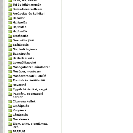
Kávé, tea, kakaó
Tej és hűtött termék
Sütés-főzés kellékei
Arcápolás és kellékei
Dezodor
Hajápolás
Hajfestés
Hajfixálók
Testápolás
Szexuális jólét
Szájápolás
Női, férfi higiénia
Babaápolás
Háztartási cikk
Levegőillatosító
Mosogatószer, súrolószer
Mosópor, mosószer
Mosószeradalék, öblítő
Tisztító- és fertőtlenítő
Rovarírtó
Egyéb háztartási, vegyi
Papíráru, csomagoló
eszköz
Cigaretta kellék
Cipőápolás
Kutyának
Lábápolás
Macskának
Elem, akku, elemlámpa,
izzó
PARFÜM