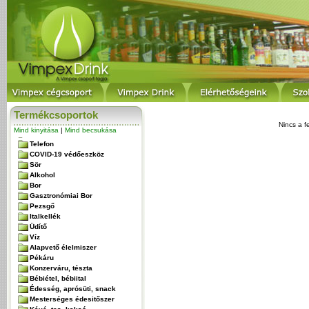
Termékcsoportok
Nincs a f
Mind kinyitása
|
Mind becsukása
Telefon
COVID-19 védőeszköz
Sör
Alkohol
Bor
Gasztronómiai Bor
Pezsgő
Italkellék
Üdítő
Víz
Alapvető élelmiszer
Pékáru
Konzerváru, tészta
Bébiétel, bébiital
Édesség, aprósüti, snack
Mesterséges édesitőszer