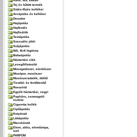
Kávé, tea, kakaó
Tej és hűtött termék
Sütés-főzés kellékei
Arcápolás és kellékei
Dezodor
Hajápolás
Hajfestés
Hajfixálók
Testápolás
Szexuális jólét
Szájápolás
Női, férfi higiénia
Babaápolás
Háztartási cikk
Levegőillatosító
Mosogatószer, súrolószer
Mosópor, mosószer
Mosószeradalék, öblítő
Tisztító- és fertőtlenítő
Rovarírtó
Egyéb háztartási, vegyi
Papíráru, csomagoló
eszköz
Cigaretta kellék
Cipőápolás
Kutyának
Lábápolás
Macskának
Elem, akku, elemlámpa,
izzó
PARFÜM