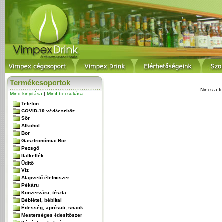
Termékcsoportok
Nincs a f
Mind kinyitása
|
Mind becsukása
Telefon
COVID-19 védőeszköz
Sör
Alkohol
Bor
Gasztronómiai Bor
Pezsgő
Italkellék
Üdítő
Víz
Alapvető élelmiszer
Pékáru
Konzerváru, tészta
Bébiétel, bébiital
Édesség, aprósüti, snack
Mesterséges édesitőszer