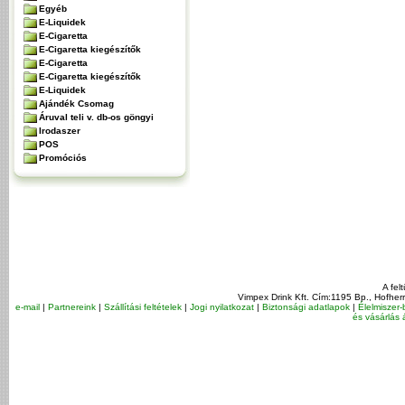
Egyéb
E-Liquidek
E-Cigaretta
E-Cigaretta kiegészítők
E-Cigaretta
E-Cigaretta kiegészítők
E-Liquidek
Ajándék Csomag
Áruval teli v. db-os göngyi
Irodaszer
POS
Promóciós
A fel
Vimpex Drink Kft. Cím:1195 Bp., Hofher
e-mail
|
Partnereink
|
Szállítási feltételek
|
Jogi nyilatkozat
|
Biztonsági adatlapok
|
Élelmiszer-
és vásárlás á